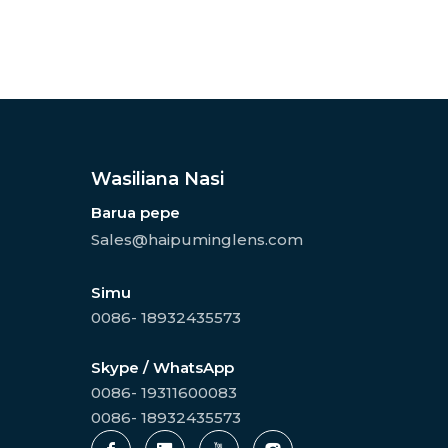
Wasiliana Nasi
Barua pepe
Sales@haipuminglens.com
Simu
0086- 18932435573
Skype / WhatsApp
0086- 19311600083
0086- 18932435573