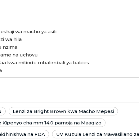
oreshaji wa macho ya asili
i wa hila
ku nzima
kame na uchovu
aa kwa mitindo mbalimbali ya babies
a
u
Lenzi za Bright Brown kwa Macho Mepesi
ye Kipenyo cha mm 14.0 pamoja na Maagizo
eidhinishwa na FDA
UV Kuzuia Lenzi za Mawasiliano za