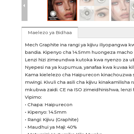
Maelezo ya Bidhaa
Mech Graphite ina rangi ya kijivu iliyopangwa 
bandia. Kipenyo cha 14.5mm huongeza macho k
Lenzi hizi zimeundwa kutoka kwa nyenzo za ub
Nyepesi na ya kupumua, yanafaa kwa kuvaa kil
Kama kielelezo cha Haipurecon kinachouzwa s
mwingi. Kivuli cha asili cha kijivu kinakamilis
mkubwa zaidi. CE na ISO zimeidhinishwa, lenzi 
Vipimo:
• Chapa: Haipurecon
• Kipenyo: 14.5mm
• Rangi: Kijivu (Graphite)
• Maudhui ya Maji: 40%