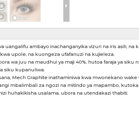
kwa uangalifu ambayo inachanganyika vizuri na iris asili,
wa upole, na kuongeza ufafanuzi na kujieleza.
ora wa juu na maudhui ya maji 40%, hutoa faraja ya siku
a siku kupanuliwa.
ana, Mech Graphite inathaminiwa kwa mwonekano wake wa
ha rangi mbalimbali za ngozi na mitindo ya mapambo, kutoka 
hizi huhakikisha usalama, ubora na utendakazi thabiti.