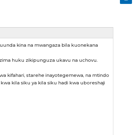
 na kuunda kina na mwangaza bila kuonekana
 nzima huku zikipunguza ukavu na uchovu.
 kifahari, starehe inayotegemewa, na mtindo
kwa kila siku ya kila siku hadi kwa uboreshaji