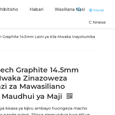
hibitisho
Habari
Wasiliana Nasi
C
hinese
 Graphite 14.5mm Laini ya Kila Mwaka Inayotumika
ech Graphite 14.5mm
 Mwaka Zinazoweza
zi za Mawasiliano
a Maudhui ya Maji
i ya kisasa ya kijivu ambayo huongeza macho
, ya pande nyingi. Zikiwa zimeundwa kwa ajili ya