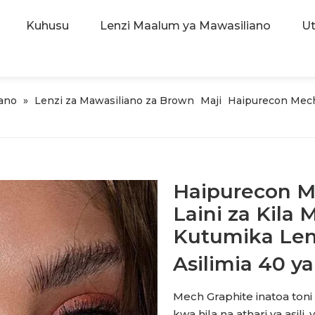
Kuhusu
Lenzi Maalum ya Mawasiliano
Ut
iano
»
Lenzi za Mawasiliano za Brown
Maji
Haipurecon Mech
Haipurecon M
Laini za Kila
Kutumika Len
Asilimia 40 y
Mech Graphite inatoa ton
kwa hila na athari ya asili