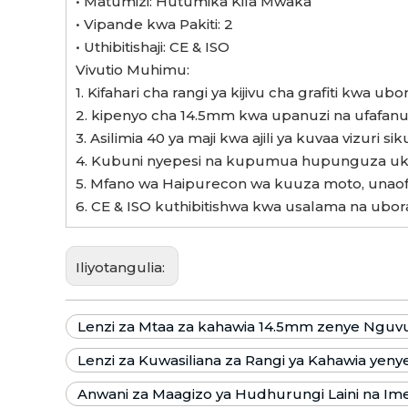
• Matumizi: Hutumika Kila Mwaka
• Vipande kwa Pakiti: 2
• Uthibitishaji: CE & ISO
Vivutio Muhimu:
1. Kifahari cha rangi ya kijivu cha grafiti kwa ub
2. kipenyo cha 14.5mm kwa upanuzi na ufafanuz
3. Asilimia 40 ya maji kwa ajili ya kuvaa vizuri si
4. Kubuni nyepesi na kupumua hupunguza u
5. Mfano wa Haipurecon wa kuuza moto, unaof
6. CE & ISO kuthibitishwa kwa usalama na ubor
Iliyotangulia:
Lenzi za Mtaa za kahawia 14.5mm zenye Nguv
Lenzi za Kuwasiliana za Rangi ya Kahawia yen
Anwani za Maagizo ya Hudhurungi Laini na Im