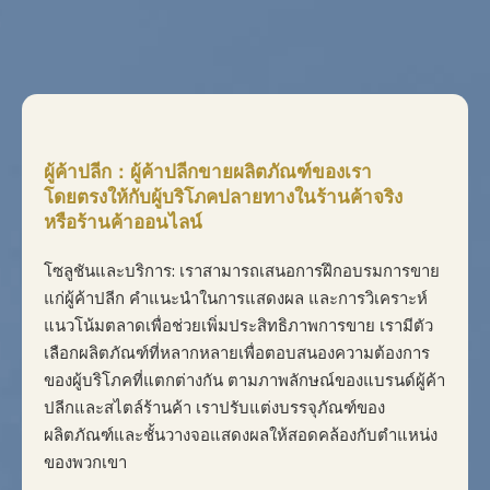
ผู้ค้าปลีก：ผู้ค้าปลีกขายผลิตภัณฑ์ของเรา
โดยตรงให้กับผู้บริโภคปลายทางในร้านค้าจริง
หรือร้านค้าออนไลน์
โซลูชันและบริการ: เราสามารถเสนอการฝึกอบรมการขาย
แก่ผู้ค้าปลีก คำแนะนำในการแสดงผล และการวิเคราะห์
แนวโน้มตลาดเพื่อช่วยเพิ่มประสิทธิภาพการขาย เรามีตัว
เลือกผลิตภัณฑ์ที่หลากหลายเพื่อตอบสนองความต้องการ
ของผู้บริโภคที่แตกต่างกัน ตามภาพลักษณ์ของแบรนด์ผู้ค้า
ปลีกและสไตล์ร้านค้า เราปรับแต่งบรรจุภัณฑ์ของ
ผลิตภัณฑ์และชั้นวางจอแสดงผลให้สอดคล้องกับตำแหน่ง
ของพวกเขา