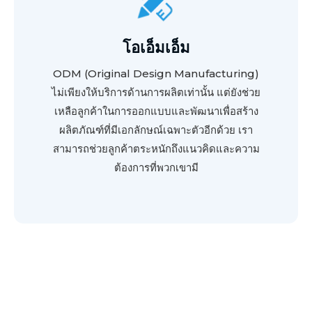
โอเอ็มเอ็ม
ODM (Original Design Manufacturing)
ไม่เพียงให้บริการด้านการผลิตเท่านั้น แต่ยังช่วย
เหลือลูกค้าในการออกแบบและพัฒนาเพื่อสร้าง
ผลิตภัณฑ์ที่มีเอกลักษณ์เฉพาะตัวอีกด้วย เรา
สามารถช่วยลูกค้าตระหนักถึงแนวคิดและความ
ต้องการที่พวกเขามี