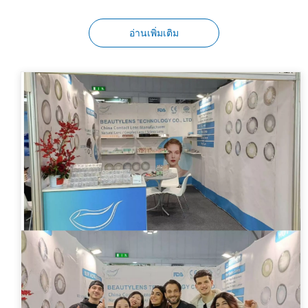
อ่านเพิ่มเติม