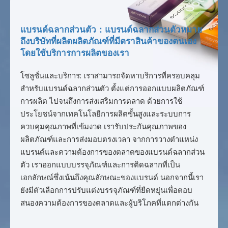
แบรนด์ฉลากส่วนตัว：แบรนด์ฉลากส่วนตัวหมาย
ถึงบริษัทที่ผลิตผลิตภัณฑ์ที่มีตราสินค้าของตนเอง
โดยใช้บริการการผลิตของเรา
โซลูชั่นและบริการ: เราสามารถจัดหาบริการที่ครอบคลุม
สำหรับแบรนด์ฉลากส่วนตัว ตั้งแต่การออกแบบผลิตภัณฑ์
การผลิต ไปจนถึงการส่งเสริมการตลาด ด้วยการใช้
ประโยชน์จากเทคโนโลยีการผลิตขั้นสูงและระบบการ
ควบคุมคุณภาพที่เข้มงวด เรารับประกันคุณภาพของ
ผลิตภัณฑ์และการส่งมอบตรงเวลา จากการวางตำแหน่ง
แบรนด์และความต้องการของตลาดของแบรนด์ฉลากส่วน
ตัว เราออกแบบบรรจุภัณฑ์และการติดฉลากที่เป็น
เอกลักษณ์ซึ่งเน้นถึงคุณลักษณะของแบรนด์ นอกจากนี้เรา
ยังมีตัวเลือกการปรับแต่งบรรจุภัณฑ์ที่ยืดหยุ่นเพื่อตอบ
สนองความต้องการของตลาดและผู้บริโภคที่แตกต่างกัน