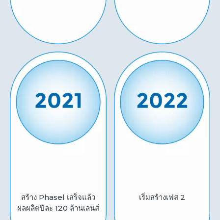
สร้าง Phasel เสร็จแล้ว
เริ่มสร้างเฟส 2
ผลผลิตปีละ 120 ล้านเลนส์