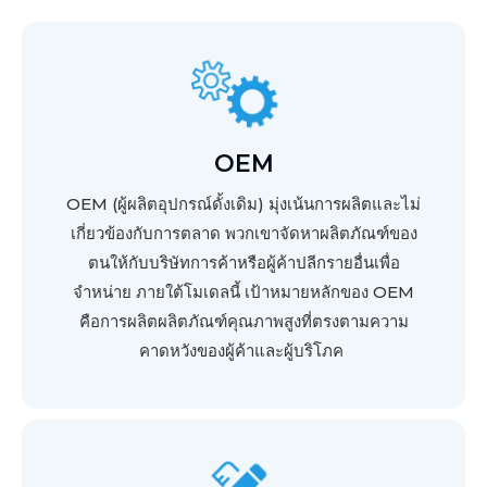
OEM
OEM (ผู้ผลิตอุปกรณ์ดั้งเดิม) มุ่งเน้นการผลิตและไม่
เกี่ยวข้องกับการตลาด พวกเขาจัดหาผลิตภัณฑ์ของ
ตนให้กับบริษัทการค้าหรือผู้ค้าปลีกรายอื่นเพื่อ
จำหน่าย ภายใต้โมเดลนี้ เป้าหมายหลักของ OEM
คือการผลิตผลิตภัณฑ์คุณภาพสูงที่ตรงตามความ
คาดหวังของผู้ค้าและผู้บริโภค