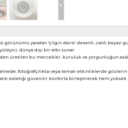
z görünümü yaratan 'çılgın daire' desenli, canlı beyaz-gü
yüleyici, dünya dışı bir etki sunar.
en üretilen bu mercekler, kuruluk ve yorgunluğun azalm
ahnede, fotoğrafçılıkta veya temalı etkinliklerde gözleri
atik estetiği güvenilir konforla birleştirerek hem yükse