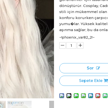
dönüştürür. Cosplay, Cadı
stili için mükemmel olan
konforu korurken çarpıcı b
yumu�lar. Yüksek kalite
aşınma sağlar; bu da onl
~!phoenix_var82_2!~
Sor
Sepete Ekle