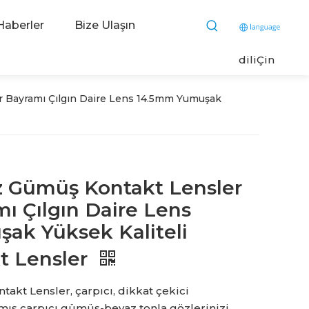
Haberler
Bize Ulaşın
dili
Çin
r Bayramı Çılgın Daire Lens 14.5mm Yumuşak
z Gümüş Kontakt Lensler
mı Çılgın Daire Lens
ak Yüksek Kaliteli
t Lensler
kt Lensler, çarpıcı, dikkat çekici
mış çarpıcı gümüş-beyaz tonla gözlerinizi