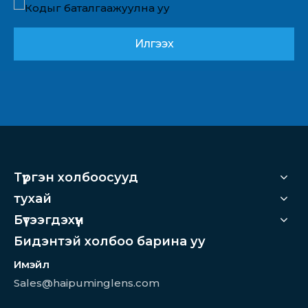
Илгээх
Түргэн холбоосууд
тухай
Бүтээгдэхүүн
Бидэнтэй холбоо барина уу
Имэйл
Sales@haipuminglens.com