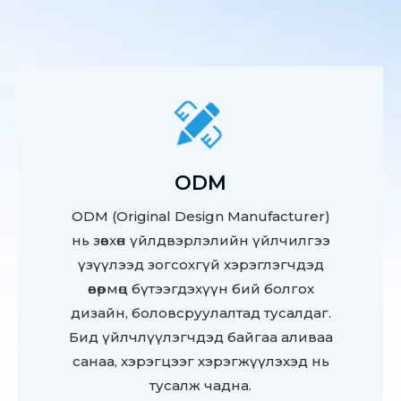
ODM
ODM (Original Design Manufacturer)
нь зөвхөн үйлдвэрлэлийн үйлчилгээ
үзүүлээд зогсохгүй хэрэглэгчдэд
өвөрмөц бүтээгдэхүүн бий болгох
дизайн, боловсруулалтад тусалдаг.
Бид үйлчлүүлэгчдэд байгаа аливаа
санаа, хэрэгцээг хэрэгжүүлэхэд нь
тусалж чадна.