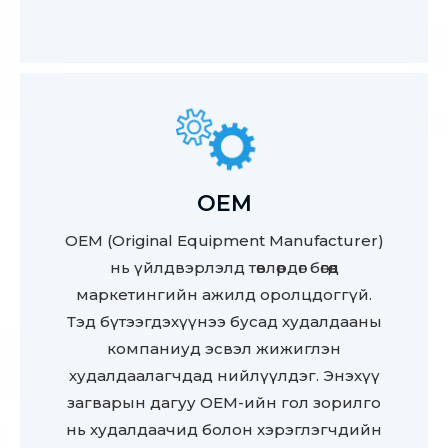
OEM
OEM (Original Equipment Manufacturer)
нь үйлдвэрлэлд төвлөрдөг бөгөөд
маркетингийн ажилд оролцдоггүй.
Тэд бүтээгдэхүүнээ бусад худалдааны
компаниуд эсвэл жижиглэн
худалдаалагчдад нийлүүлдэг. Энэхүү
загварын дагуу OEM-ийн гол зорилго
нь худалдаачид болон хэрэглэгчдийн