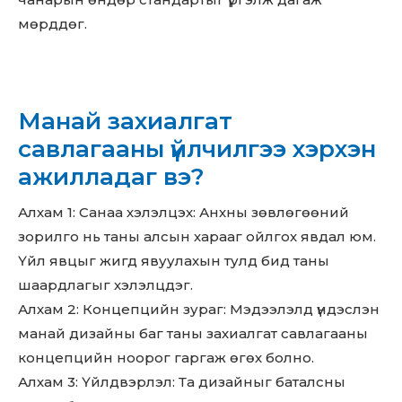
мөрддөг.
Манай захиалгат
савлагааны үйлчилгээ хэрхэн
ажилладаг вэ?
Алхам 1: Санаа хэлэлцэх: Анхны зөвлөгөөний
зорилго нь таны алсын харааг ойлгох явдал юм.
Үйл явцыг жигд явуулахын тулд бид таны
шаардлагыг хэлэлцдэг.
Алхам 2: Концепцийн зураг: Мэдээлэлд үндэслэн
манай дизайны баг таны захиалгат савлагааны
концепцийн ноорог гаргаж өгөх болно.
Алхам 3: Үйлдвэрлэл: Та дизайныг баталсны