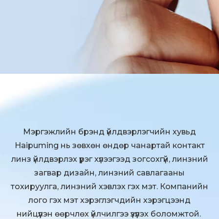
Мэргэжлийн брэнд үйлдвэрлэгчийн хувьд
Haipuming нь зөвхөн өндөр чанартай контакт
линз үйлдвэрлэх үүрэг хүлээгээд зогсохгүй, линзний
загвар дизайн, линзний савлагааны
тохируулга, линзний хэвлэх гэх мэт. Компанийн
лого гэх мэт хэрэглэгчдийн хэрэгцээнд
нийцүүлэн өөрчлөх үйлчилгээ үзүүлэх боломжтой.