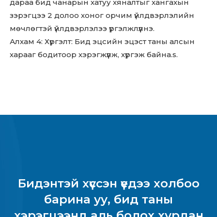
дараа бид чанарын хатуу хяналтыг хангахын
зэрэгцээ 2 долоо хоног орчим үйлдвэрлэлийн
мөчлөгтэй үйлдвэрлэлээ үргэлжлүүлнэ.
Алхам 4: Хүргэлт: Бид эцсийн эцэст таны алсын
харааг бодитоор хэрэгжүүлж, хүргэж байна.s.
Бидэнтэй хүссэн үедээ холбоо
барина уу, бид таны
хэрэгцээнд аль болох хурдан