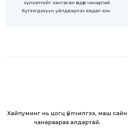
хүлээлтийг хангасан өндөр чанартай
бүтээгдэхүүн үйлдвэрлэх явдал юм.
Хайпуминг нь цогц үйлчилгээ, маш сайн
чанараараа алдартай.