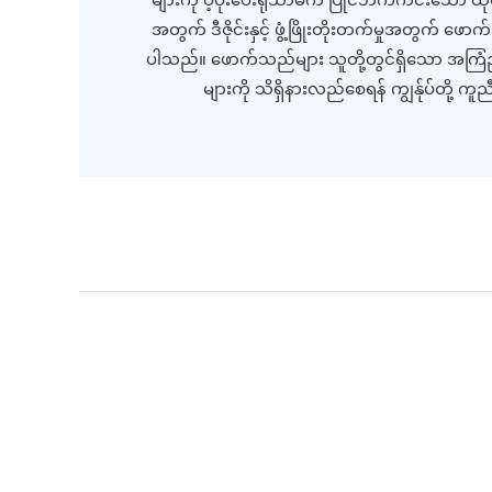
အတွက် ဒီဇိုင်းနှင့် ဖွံ့ဖြိုးတိုးတက်မှုအတွက် ဖ
ပါသည်။ ဖောက်သည်များ သူတို့တွင်ရှိသော အကြံဥာ
များကို သိရှိနားလည်စေရန် ကျွန်ုပ်တို့ ကူ