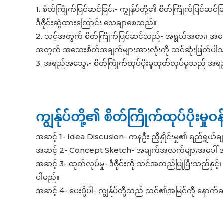
1. စိတ်ကြိုက်ပြင်ဆင်ခြင်း- ကျွန်ုပ်တို့၏ စိတ်ကြိုက်ပြင်ဆင်ခ
ဒီဇိုင်းဆွဲထားကြောင်း သေချာစေသည်။
2. သင့်အတွက် စိတ်ကြိုက်ပြင်ဆင်သည်- အရွယ်အစား၊ အရော
အတွက် အသေးစိတ်အချက်များအားလုံးကို သင်ဆုံးဖြတ်ပါ
3. အရည်အသွေး- စိတ်ကြိုက်ထုပ်ပိုးမှုထုတ်လုပ်မှုသည် အရည
ကျွန်ုပ်တို့၏ စိတ်ကြိုက်ထုပ်ပိုး
အဆင့် 1- Idea Discusion- ကနဦး ညှိနှိုင်းမှု၏ ရည်ရွယ
အဆင့် 2- Concept Sketch- အချက်အလက်များအပေါ် အခြေခံ၍ 
အဆင့် 3- ထုတ်လုပ်မှု- ဒီဇိုင်းကို သင်အတည်ပြုပြီးသည်နှင
ပါမည်။
အဆင့် 4- ပေးပို့ပါ- ကျွန်ုပ်တို့သည် သင်၏အမြင်ကို နော