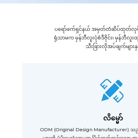
ပရော်ဖက်ရှင်နယ် အမှတ်တံဆိပ်ထုတ်လု
ရုံသာမက မှန်ဘီလူးပုံစံဒီဇိုင်း၊ မှန်ဘီလူး
သီးခြားလိုအပ်ချက်များနှ
လိမ္မော်
ODM (Original Design Manufacturer) သည် ထ
များကို ပံ့ပိုးပေးရုံသာမက ပြိုင်ဘက်ကင်းသော ထုတ