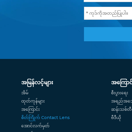
အမြန်လင့်များ
အကြောင်
အိမ်
စီးပွားရေး
ထုတ်ကုန်များ
အရည်အသွ
အကြောင်း
ဆန်းသစ်တီထ
စိတ်ကြိုက် Contact Lens
ဗီဒီယို
အောင်လက်မှတ်