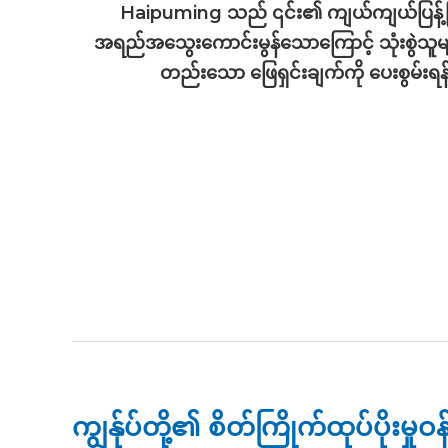
Haipuming သည် ၎င်း၏ ကျယ်ကျယ်ပြန့်ပြန့် 
အရည်အသွေးကောင်းမွန်သောကြောင့် သုံးစွဲသူမ
တည်းသော ဖြေရှင်းချက်ကို ပေးစွမ်းရ
ကျွန်ုပ်တို့၏ စိတ်ကြိုက်ထုပ်ပိုး