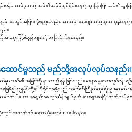
ြင်းဝန်ဆောင်မှုသည် သင်၏ထုပ်ပိုးမှုဒီဇိုင်းသည် ထူးခြားပြီး သင်၏ထူးခြားမှ
င်၊ အသွင်အပြင်၊ ဖွဲ့စည်းတည်ဆောက်ပုံ၊ အချောထည်ထုတ်ကုန်သည် သင့်
သည်။
်အသွေးမြင့်စံနှုန်းများကို အမြဲလိုက်နာသည်။
မှုဝန်ဆောင်မှုသည် မည်သို့အလုပ်လုပ်သနည်း
်ချက်မှာ သင်၏ အမြင်ကို နားလည်ရန် ဖြစ်သည်။ ချောမွေ့သောလုပ်ငန်း
ကျွန်ုပ်တို့၏ ဒီဇိုင်းအဖွဲ့သည် သင့်စိတ်ကြိုက်ထုပ်ပိုးမှုအတွက် အ
့်၊ တင်းကျပ်သော အရည်အသွေးထိန်းချုပ်မှုကို သေချာစေပြီး ထုတ်လုပ်မှု
က်ဆုံးတွင် အသက်ဝင်စေကာ ပို့ဆောင်ပေးပါသည်။