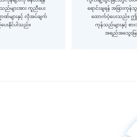
ောက်သည်များအား ကူညီပေး
ရောင်းချရန် အခြားကုန်သ
ဏ်များနှင့် လိုအပ်ချက်
ထောက်ပံ့ပေးသည်။ ဤမ
ညီပေးနိုင်ပါသည်။
ကုန်သည်များနှင့် စားသ
အရည်အသွေးမြင့်