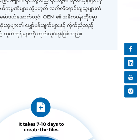
ွယ်ကုမ္ပဏီများ သို့မဟုတ် လက်လီရောင်းချသူများထံ
ော်ဒယ်အောက်တွင်၊ OEM ၏ အဓိကပန်းတိုင်မှာ
ုံးသူများ၏ မျှော်မှန်းချက်များနှင့် ကိုက်ညီသည့်
 ထုတ်ကုန်များကို ထုတ်လုပ်ရန်ဖြစ်သည်။