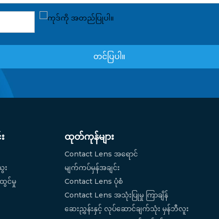
တင်ပြပါ။
း
ထုတ်ကုန်များ
Contact Lens အရောင်
ေး
မျက်ကပ်မှန်အချင်း
ွင်မှု
Contact Lens ပုံစံ
Contact Lens အသုံးပြုမှု ကြာချိန်
ဆေးညွှန်းနှင့် လုပ်ဆောင်ချက်သုံး မှန်ဘီလူး