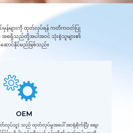
မှန်များကို ထုတ်လုပ်ရန် ကတိကဝတ်ပြု
ီလိုဂို အစရှိသည်တို့အပါအဝင် သုံးစွဲသူများ၏
ပေးဆောင်နိုင်မည်ဖြစ်သည်။
OEM
်လုပ်သူ) သည် ထုတ်လုပ်မှုအပေါ် အာရုံစိုက်ပြီး စျေး
င်ခြင်းမရှိပါ။ ၎င်းတို့သည် ၎င်းတို့၏ ထုတ်ကုန်များကို