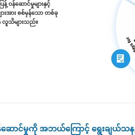
ဝန်ဆောင်မှုများနှင့်
ျားအား စစ်မှန်သော တစ်ခု
န် လူသိများသည်။
မှုဝန်ဆောင်မှုကို အဘယ်ကြောင့် ရွေးချယ်သ