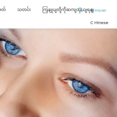
ှတ်
သတင်း
ကြှနျုပျတို့ကိုဆကျသှယျရနျ
C
Hinese