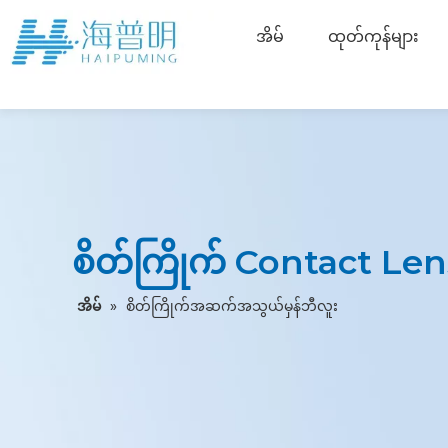
အိမ်
ထုတ်ကုန်များ
စိတ်ကြိုက် Contact Len
အိမ်
»
စိတ်ကြိုက်အဆက်အသွယ်မှန်ဘီလူး