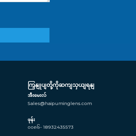
ကြှနျုပျတို့ကိုဆကျသှယျရနျ
အီးမေးလ်
Sales@haipuminglens.com
ဖုန်း
၀၀၈၆- 18932435573