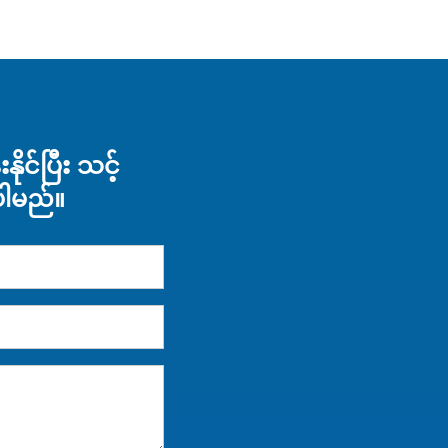
ိုင်ပြီး သင့်
်ပါမည်။