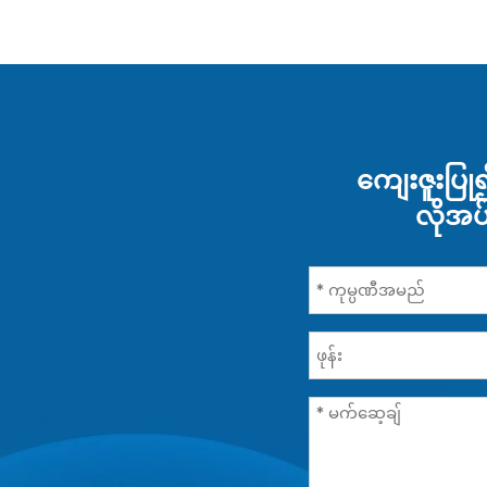
ကျေးဇူးပြု၍ 
လိုအပ်