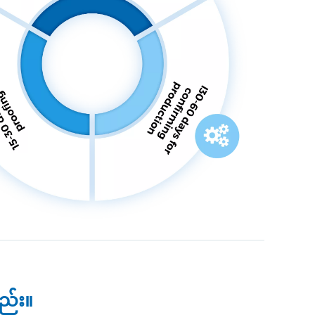
နည်း။