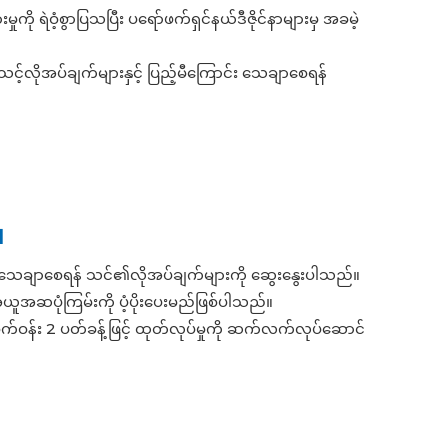
ုကို ရဲဝံ့စွာပြသပြီး ပရော်ဖက်ရှင်နယ်ဒီဇိုင်နာများမှ အခမဲ့
လိုအပ်ချက်များနှင့် ပြည့်မီကြောင်း သေချာစေရန်
။
စဉ်သေချာစေရန် သင်၏လိုအပ်ချက်များကို ဆွေးနွေးပါသည်။
ယူအဆပုံကြမ်းကို ပံ့ပိုးပေးမည်ဖြစ်ပါသည်။
စက်ဝန်း 2 ပတ်ခန့်ဖြင့် ထုတ်လုပ်မှုကို ဆက်လက်လုပ်ဆောင်