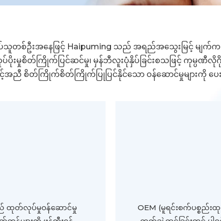
ပ်သူတစ်ဦးအနေဖြင့် Haipuming သည် အရည်အသွေးမြင့် မျက်ကပ်
ထုပ်ပိုးမှုစိတ်ကြိုက်ပြင်ဆင်မှု၊ မှန်ဘီလူးပုံနှိပ်ခြင်းစသဖြင့် ကုမ္ပဏ
င့်အညီ စိတ်ကြိုက်စိတ်ကြိုက်ပြုပြင်နိုင်သော ဝန်ဆောင်မှုများကို 
ုတ်လုပ်မှုဝန်ဆောင်မှု
OEM (မူရင်းစက်ပစ္စည်းထုတ
်ကုန်များကို ဖန်တီးရန်
ကွက်ချဲ့ထွင်ခြင်းတွင် ပါဝ